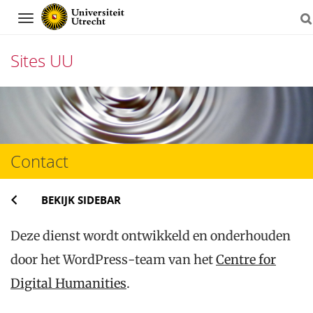
Navigation
Sites UU
Direct
naar
het
Contact
inhoud
BEKIJK SIDEBAR
Deze dienst wordt ontwikkeld en onderhouden
door het WordPress-team van het
Centre for
Digital Humanities
.